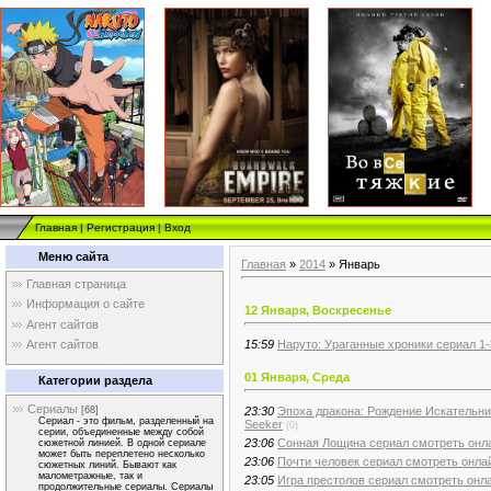
Главная
|
Регистрация
|
Вход
Меню сайта
Главная
»
2014
»
Январь
Главная страница
Информация о сайте
12 Января, Воскресенье
Агент сайтов
15:59
Наруто: Ураганные хроники сериал 1-3
Агент сайтов
01 Января, Среда
Категории раздела
Сериалы
23:30
Эпоха дракона: Рождение Искательниц
[68]
Сериал - это фильм, разделенный на
Seeker
(0)
серии, объединенные между собой
23:06
Сонная Лощина сериал смотреть онлай
сюжетной линией. В одной сериале
может быть переплетено несколько
23:06
Почти человек сериал смотреть онлай
сюжетных линий. Бывают как
малометражные, так и
23:05
Игра престолов сериал смотреть онла
продолжительные сериалы. Сериалы