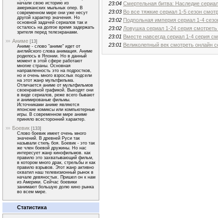
23:04
Смертельная битва: Наследие сериал 
начали свою историю из
американских мыльных опер. В
23:03
Во все тяжкие сериал 1-5 сезон смотр
современном мире они уже несут
другой характер значения. Но
23:02
Подпольная империя сериал 1-4 сезон
основной задачей сериалов так и
осталось на долгое время задержать
23:02
Ловушка сериал 1-24 серия смотреть 
зрителя перед телеэкранами.
23:01
Вместе навсегда сериал 1-4 серия см
Аниме
[13]
23:01
Великолепный век смотреть онлайн се
Аниме - слово "аниме" идет от
английского слова анимация. Аниме
родилось в Японии. Но в данный
момент в этой сфере работают
многие страны. Основная
направленность это на подростков,
но и очень много взрослых подсели
на этот жанр мультфильма.
Отличается аниме от мультфильмов
своенравной графикой. Выходят они
в виде сериалов, реже всего бывают
и анимированые фильмы.
Источниками аниме являются
японские комиксы или компьютерные
игры. В современном мире аниме
приняло всесторонний характер.
Боевик
[133]
Слово боевик имеет очень много
значений. В древней Руси так
называли стиль боя. Боевик - это так
же член боевой дружины. Но нас
интересует жанр кинофильмов. как
правило это захватывающий фильм,
в котором много драк, стрельбы и как
правило взрывов. Этот жанр активно
охватил наш телевизионный рынок в
начале девяностых. Пришел он к нам
из Америки. Сейчас боевики
занимают большую долю кино рынка
во всем мире.
Статистика